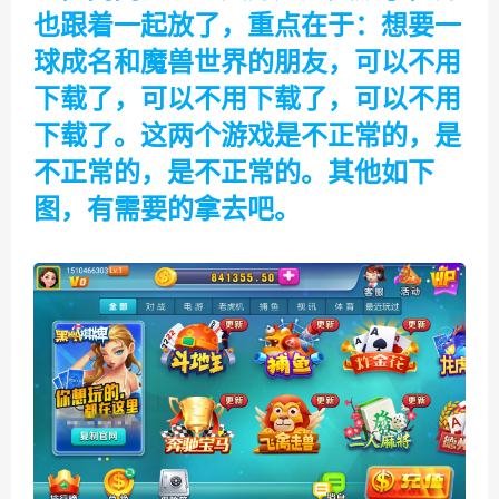
也跟着一起放了，重点在于：想要一
球成名和魔兽世界的朋友，可以不用
下载了，可以不用下载了，可以不用
下载了。这两个游戏是不正常的，是
不正常的，是不正常的。其他如下
图，有需要的拿去吧。