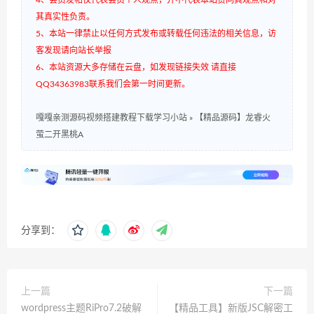
4、会员发帖仅代表会员个人观点，并不代表本站赞同其观点和对
其真实性负责。
5、本站一律禁止以任何方式发布或转载任何违法的相关信息，访
客发现请向站长举报
6、本站资源大多存储在云盘，如发现链接失效 请直接
QQ34363983联系我们会第一时间更新。
嘎嘎亲测源码视频搭建教程下载学习小站
»
【精品源码】龙睿火
萤二开黑桃A
分享到：
上一篇
下一篇
wordpress主题RiPro7.2破解
【精品工具】新版JSC解密工