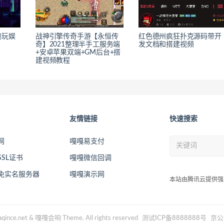
澳玩娱
战神引擎传奇手游【永恒传
红色德州疯狂扑克源码带开
奇】2021整理半手工服务端
发文档和搭建视频
+安卓苹果双端+GM后台+搭
建视频教程
友情链接
快速搜索
网
嘎嘎易支付
SL证书
嘎嘎微信回调
2免实名服务器
嘎嘎演示网
本站由腾讯云提供强
qince.net & 嘎嘎会响 Theme. All rights reserved
测试ICP备8888888号
京公