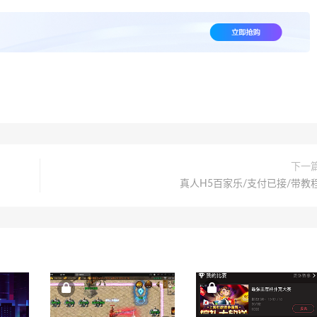
下一
真人H5百家乐/支付已接/带教