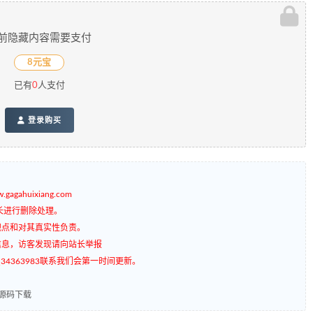
前隐藏内容需要支付
8元宝
已有
0
人支付
登录购买
gagahuixiang.com
长进行删除处理。
观点和对其真实性负责。
信息，访客发现请向站长举报
4363983联系我们会第一时间更新。
9源码下载