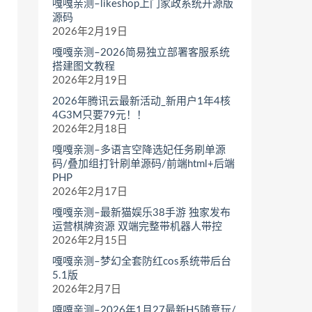
嘎嘎亲测–likeshop上门家政系统开源版
源码
2026年2月19日
嘎嘎亲测–2026简易独立部署客服系统
搭建图文教程
2026年2月19日
2026年腾讯云最新活动_新用户1年4核
4G3M只要79元！！
2026年2月18日
嘎嘎亲测–多语言空降选妃任务刷单源
码/叠加组打针刷单源码/前端html+后端
PHP
2026年2月17日
嘎嘎亲测–最新猫娱乐38手游 独家发布
运营棋牌资源 双端完整带机器人带控
2026年2月15日
嘎嘎亲测–梦幻全套防红cos系统带后台
5.1版
2026年2月7日
嘎嘎亲测–2026年1月27最新H5随意玩/