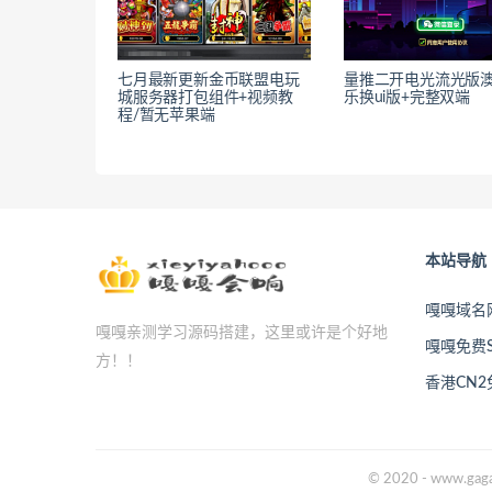
七月最新更新金币联盟电玩
量推二开电光流光版
城服务器打包组件+视频教
乐换ui版+完整双端
程/暂无苹果端
本站导航
嘎嘎域名
嘎嘎亲测学习源码搭建，这里或许是个好地
嘎嘎免费S
方！！
香港CN
© 2020 - www.gaga