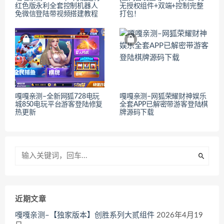
红色版永利全套控制机器人
无授权组件+双端+控制完整
免微信登陆带视频搭建教程
打包！
嘎嘎亲测–全新网狐728电玩
嘎嘎亲测–网狐荣耀财神娱乐
城850电玩平台游客登陆修复
全套APP已解密带游客登陆棋
热更新
牌源码下载
近期文章
嘎嘎亲测–【独家版本】创胜系列大贰组件
2026年4月19