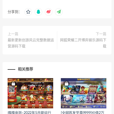
分享到：
上一篇
下一篇
最新更新创游风云完整数据运
网狐荣耀二开博弈娱乐源码下
营源码下载
载
相关推荐
嘎嘎亲测–2022年5月能运行
[全网首发至尊9999]价值2万