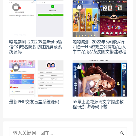
嘎嘎亲测–202209最新php微
嘎嘎亲测–2022年5月能运行
信QQ域名防封防红防屏蔽系
四合一H5游戏三公撑船/百人
统源码
牛牛/百家/龙虎图文搭建教程
最新PHP交友盲盒系统源码
h5掌上金花源码文字搭建教
程-无加密源码下载