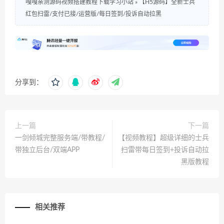
嘎嘎亲测源码视频搭建教程下载学习小站
»
【H5源码】全新士兵
红包扫雷/支付已接/运营版/每日签到/投诉自动拉黑
分享到：
上一篇
下一篇
一剑倾城完整服务端/带教程/
【视频教程】超级详细的士兵
带独立后台/双端APP
扫雷带每日签到+投诉自动拉
黑版教程
相关推荐