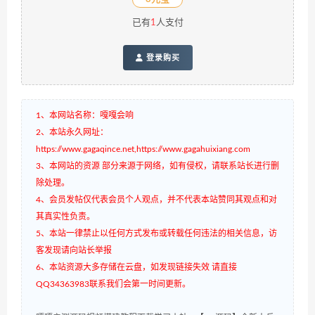
已有
1
人支付
登录购买
1、本网站名称：嘎嘎会响
2、本站永久网址：
https://www.gagaqince.net,https://www.gagahuixiang.com
3、本网站的资源 部分来源于网络，如有侵权，请联系站长进行删
除处理。
4、会员发帖仅代表会员个人观点，并不代表本站赞同其观点和对
其真实性负责。
5、本站一律禁止以任何方式发布或转载任何违法的相关信息，访
客发现请向站长举报
6、本站资源大多存储在云盘，如发现链接失效 请直接
QQ34363983联系我们会第一时间更新。