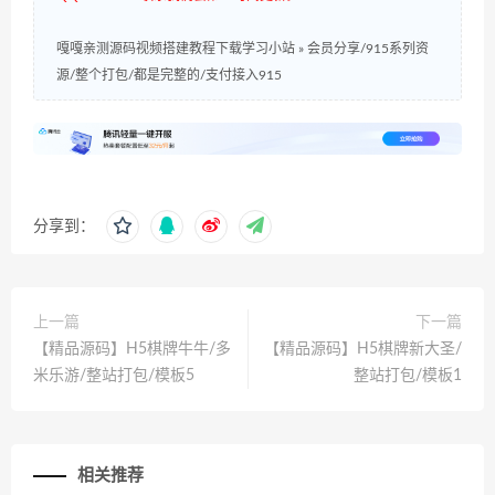
嘎嘎亲测源码视频搭建教程下载学习小站
»
会员分享/915系列资
源/整个打包/都是完整的/支付接入915
分享到：
上一篇
下一篇
【精品源码】H5棋牌牛牛/多
【精品源码】H5棋牌新大圣/
米乐游/整站打包/模板5
整站打包/模板1
相关推荐