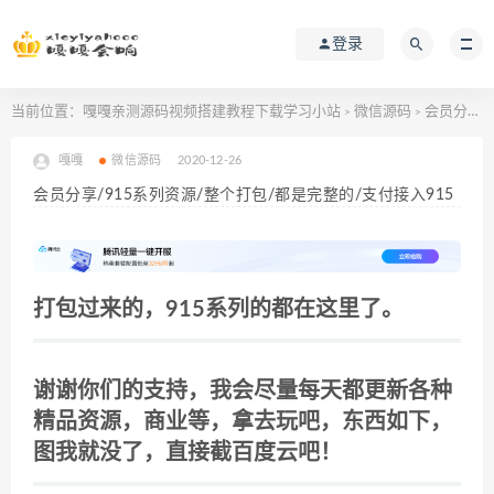
登录
当前位置：
嘎嘎亲测源码视频搭建教程下载学习小站
微信源码
会员分享/915系列资源/整个打包/都是完整的/支付接入915
>
>
嘎嘎
微信源码
2020-12-26
会员分享/915系列资源/整个打包/都是完整的/支付接入915
打包过来的，915系列的都在这里了。
谢谢你们的支持，我会尽量每天都更新各种
精品资源，商业等，拿去玩吧，东西如下，
图我就没了，直接截百度云吧！