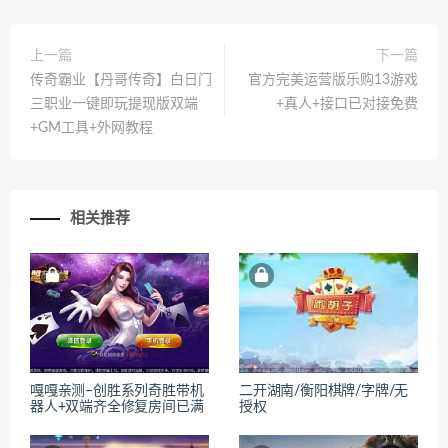
上一篇
下一篇
传奇霸业【丹哥传奇】白日门
官方完美运营版乐购13游戏
三职业一键即玩提现版双端
+真人+接口已对接免费
+GM工具+外网教程
相关推荐
嘎嘎亲测–创胜系列奇胜带机
二开湖南/衡阳棋牌/字牌/无
器人+双端齐全修复房间已满
授权