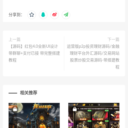
分享到：
上一篇
下一篇
【源码】红包4.0全新UI设计
运营版p2p投资理财源码/金融
带群聊+支付已接 带完整搭建
理财平台外汇源码/交易网站
教程
股票炒股交易源码-带搭建教
程
相关推荐