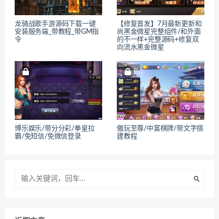
龙骑战歌手游源码下载一键
【修复首发】7月最新更新和
安装服务端_带教程_带GM指
尚黑金微星完整组件/和外面
令
的不一样+完整源码+修复双
向流水黑金微星
博乐娱乐/带分分彩/拳皇拉
傲玩至尊/中富棋牌/带文字搭
霸/免短信/免微信登录
建教程