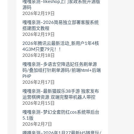
嘎嘎亲测–likeshop上门家政系统开源版
源码
2026年2月19日
嘎嘎亲测–2026简易独立部署客服系统
搭建图文教程
2026年2月19日
2026年腾讯云最新活动_新用户1年4核
4G3M只要79元！！
2026年2月18日
嘎嘎亲测–多语言空降选妃任务刷单源
码/叠加组打针刷单源码/前端html+后端
PHP
2026年2月17日
嘎嘎亲测–最新猫娱乐38手游 独家发布
运营棋牌资源 双端完整带机器人带控
2026年2月15日
嘎嘎亲测–梦幻全套防红cos系统带后台
5.1版
2026年2月7日
嘎嘎亲测–2026年1月27最新H5随意玩/