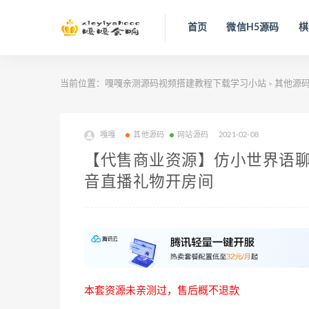
首页
微信H5源码
棋
当前位置：
嘎嘎亲测源码视频搭建教程下载学习小站
其他源
>
嘎嘎
其他源码
网站源码
2021-02-08
【代售商业资源】仿小世界语聊
音直播礼物开房间
本套资源未亲测过，售后概不退款