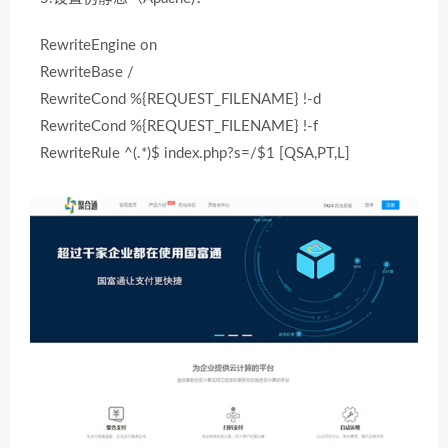
RewriteEngine on
RewriteBase /
RewriteCond %{REQUEST_FILENAME} !-d
RewriteCond %{REQUEST_FILENAME} !-f
RewriteRule ^(.*)$ index.php?s=/$1 [QSA,PT,L]