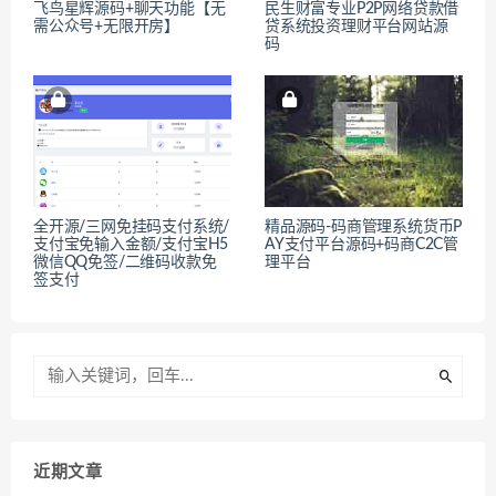
飞鸟星辉源码+聊天功能【无
民生财富专业P2P网络贷款借
需公众号+无限开房】
贷系统投资理财平台网站源
码
全开源/三网免挂码支付系统/
精品源码-码商管理系统货币P
支付宝免输入金额/支付宝H5
AY支付平台源码+码商C2C管
微信QQ免签/二维码收款免
理平台
签支付
近期文章