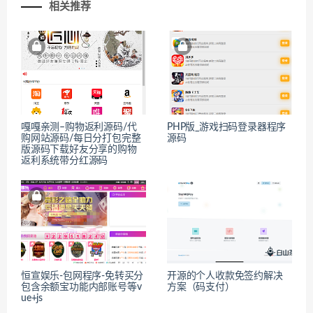
相关推荐
嘎嘎亲测–购物返利源码/代
PHP版_游戏扫码登录器程序
购网站源码/每日分打包完整
源码
版源码下载好友分享的购物
返利系统带分红源码
恒宣娱乐-包网程序-免转买分
开源的个人收款免签约解决
包含余额宝功能内部账号等v
方案（码支付）
ue+js