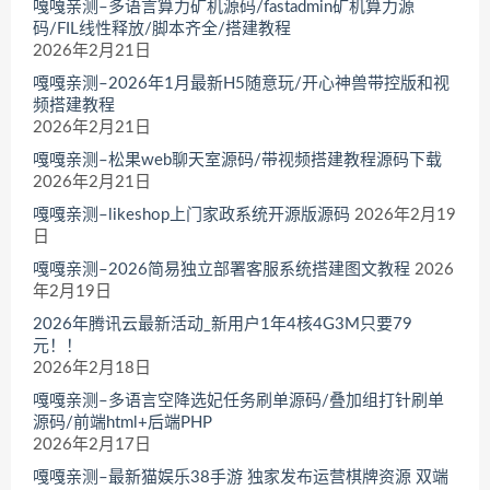
嘎嘎亲测–多语言算力矿机源码/fastadmin矿机算力源
码/FIL线性释放/脚本齐全/搭建教程
2026年2月21日
嘎嘎亲测–2026年1月最新H5随意玩/开心神兽带控版和视
频搭建教程
2026年2月21日
嘎嘎亲测–松果web聊天室源码/带视频搭建教程源码下载
2026年2月21日
嘎嘎亲测–likeshop上门家政系统开源版源码
2026年2月19
日
嘎嘎亲测–2026简易独立部署客服系统搭建图文教程
2026
年2月19日
2026年腾讯云最新活动_新用户1年4核4G3M只要79
元！！
2026年2月18日
嘎嘎亲测–多语言空降选妃任务刷单源码/叠加组打针刷单
源码/前端html+后端PHP
2026年2月17日
嘎嘎亲测–最新猫娱乐38手游 独家发布运营棋牌资源 双端