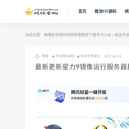
首页
微信H5源码
棋
当前位置：
嘎嘎亲测源码视频搭建教程下载学习小站
棋派手
>
嘎嘎
手游棋派源码
棋派手游源码
2021-06-18
最新更新星力9镜像运行服务器