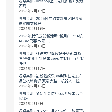
嘎嘎亲测–likeshop上门家政系统开源版
源码
2026年2月19日
嘎嘎亲测–2026简易独立部署客服系统
搭建图文教程
2026年2月19日
2026年腾讯云最新活动_新用户1年4核
4G3M只要79元！！
2026年2月18日
嘎嘎亲测–多语言空降选妃任务刷单源
码/叠加组打针刷单源码/前端html+后端
PHP
2026年2月17日
嘎嘎亲测–最新猫娱乐38手游 独家发布
运营棋牌资源 双端完整带机器人带控
2026年2月15日
嘎嘎亲测–梦幻全套防红cos系统带后台
5.1版
2026年2月7日
嘎嘎亲测–2026年1月27最新H5随意玩/