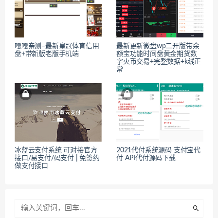
嘎嘎亲测–最新皇冠体育信用
最新更新微盘wp二开版带余
盘+带新版老版手机端
额宝功能时间盘黄金期货数
字火币交易+完整数据+k线正
常
冰蓝云支付系统 可对接官方
2021代付系统源码 支付宝代
接口/易支付/码支付 | 免签约
付 API代付源码下载
做支付接口