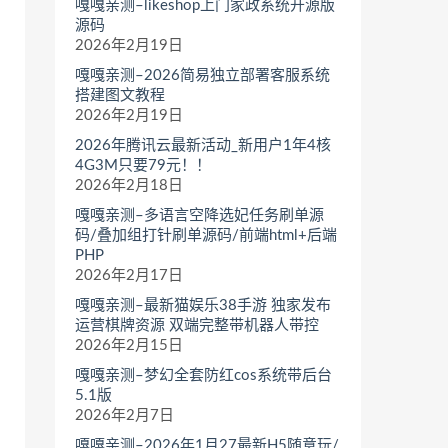
嘎嘎亲测–likeshop上门家政系统开源版
源码
2026年2月19日
嘎嘎亲测–2026简易独立部署客服系统
搭建图文教程
2026年2月19日
2026年腾讯云最新活动_新用户1年4核
4G3M只要79元！！
2026年2月18日
嘎嘎亲测–多语言空降选妃任务刷单源
码/叠加组打针刷单源码/前端html+后端
PHP
2026年2月17日
嘎嘎亲测–最新猫娱乐38手游 独家发布
运营棋牌资源 双端完整带机器人带控
2026年2月15日
嘎嘎亲测–梦幻全套防红cos系统带后台
5.1版
2026年2月7日
嘎嘎亲测–2026年1月27最新H5随意玩/