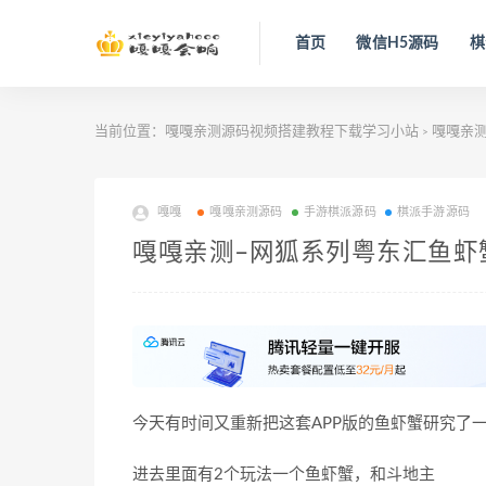
首页
微信H5源码
棋
当前位置：
嘎嘎亲测源码视频搭建教程下载学习小站
嘎嘎亲
>
嘎嘎
嘎嘎亲测源码
手游棋派源码
棋派手游源码
嘎嘎亲测–网狐系列粤东汇鱼虾
今天有时间又重新把这套APP版的鱼虾蟹研究了
进去里面有2个玩法一个鱼虾蟹，和斗地主