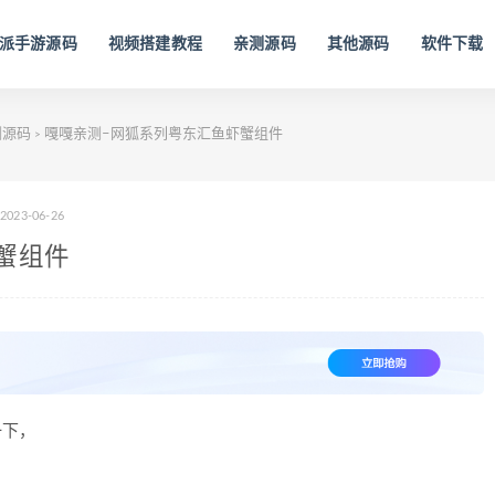
派手游源码
视频搭建教程
亲测源码
其他源码
软件下载
测源码
嘎嘎亲测–网狐系列粤东汇鱼虾蟹组件
>
2023-06-26
蟹组件
一下，