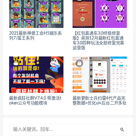
2021最新神兽工会H5娱乐系
【红包直通车3.0终极修复
列7/蛮王系列
版】亲测12月最新红包直通
车3.0四种玩法全部修复完美
运营版
最新疯狂社群V7.4.0 带激活t
最新更新士兵扫雷4代产品完
oken公众号功能模块
整数据+优化ui+后台二开多处