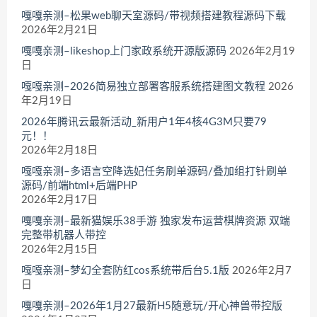
嘎嘎亲测–松果web聊天室源码/带视频搭建教程源码下载
2026年2月21日
嘎嘎亲测–likeshop上门家政系统开源版源码
2026年2月19
日
嘎嘎亲测–2026简易独立部署客服系统搭建图文教程
2026
年2月19日
2026年腾讯云最新活动_新用户1年4核4G3M只要79
元！！
2026年2月18日
嘎嘎亲测–多语言空降选妃任务刷单源码/叠加组打针刷单
源码/前端html+后端PHP
2026年2月17日
嘎嘎亲测–最新猫娱乐38手游 独家发布运营棋牌资源 双端
完整带机器人带控
2026年2月15日
嘎嘎亲测–梦幻全套防红cos系统带后台5.1版
2026年2月7
日
嘎嘎亲测–2026年1月27最新H5随意玩/开心神兽带控版