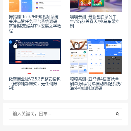
拇指赚ThinkPHP短视频系统
嘎嘎亲测–最新创胜系列牛
关注点赞任务平台系统源码
牛/金花/关春天/拉马车带控
[可封装双端APP]+安装文字教
制
程
微擎商业版V2.5.3完整安装包
嘎嘎亲测–亚马逊4语言抢单
（微擎纯净框架，无任何限
刷单源码/订单自动匹配系统/
制）
海外抢单刷单源码