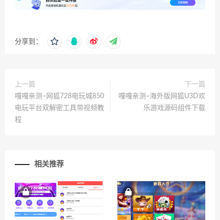
分享到：
上一篇
下一篇
嘎嘎亲测–网狐728电玩城850
嘎嘎亲测–海外版网狐U3D欢
电玩平台双解密工具带视频教
乐游戏源码组件下载
程
相关推荐