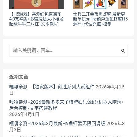
【H5游戏】亲测红包直通车
士兵二开金币鱼虾蟹 最新更
4.0完整版+多雷玩法大小接龙
新闲玩online葫芦鱼鱼虾蟹H5
超级牛牛二八杠+文本教程
源码+代理充值+控制
近期文章
嘎嘎亲测–【独家版本】创胜系列大贰组件
2026年4月19
日
嘎嘎亲测–2026最新多多来了棋牌娱乐源码/机器人陪玩/
后台控制/文字搭建教程
2026年4月1日
嘎嘎亲测–2026年3月最新H5鱼虾蟹无限回调版
2026年3
月3日