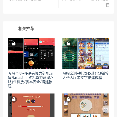
程
相关推荐
嘎嘎亲测–多语言算力矿机源
嘎嘎亲测–神兽H5系列短链接
码/fastadmin矿机算力源码/FI
大圣大厅带文字搭建教程
L线性释放/脚本齐全/搭建教
程