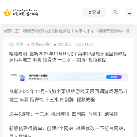
登录
当前位置：
嘎嘎亲测源码视频搭建教程下载学习小站
嘎嘎亲测源码
嘎嘎亲测–最新2025年11月H5加个菜棋牌游戏无限回调游戏源码斗地主 麻将 跑得快 十三水 四副牌+视频教程
>
>
嘎嘎
嘎嘎亲测源码
微信源码
2025-11-08
嘎嘎亲测–最新2025年11月H5加个菜棋牌游戏无限回调游戏
源码斗地主 麻将 跑得快 十三水 四副牌+视频教程
最新2025年11月H5加个菜棋牌游戏无限回调游戏源码斗
地主 麻将 跑得快 十三水 四副牌+视频教程
总共5游戏：十三水 杭州麻将 四副牌 斗地主 跑得快
新版搭建很简单，创建2个网站 批量修改一下前台网站，
导入数据库