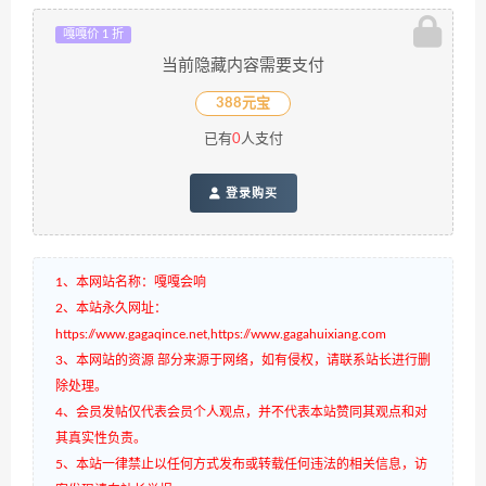
嘎嘎价 1 折
当前隐藏内容需要支付
388元宝
已有
0
人支付
登录购买
1、本网站名称：嘎嘎会响
2、本站永久网址：
https://www.gagaqince.net,https://www.gagahuixiang.com
3、本网站的资源 部分来源于网络，如有侵权，请联系站长进行删
除处理。
4、会员发帖仅代表会员个人观点，并不代表本站赞同其观点和对
其真实性负责。
5、本站一律禁止以任何方式发布或转载任何违法的相关信息，访