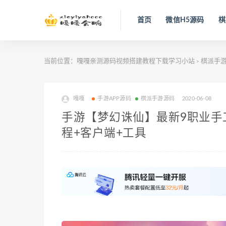
首页
微信H5源码
棋
当前位置：
嘎嘎亲测源码视频搭建教程下载学习小站
棋派手
>
嘎嘎
手游APP源码
棋派手游源码
2020-06-08
手游【梦幻诛仙】最新9职业手
程+客户端+工具