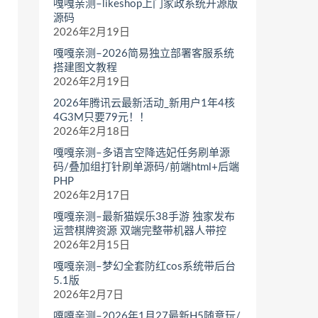
嘎嘎亲测–likeshop上门家政系统开源版
源码
2026年2月19日
嘎嘎亲测–2026简易独立部署客服系统
搭建图文教程
2026年2月19日
2026年腾讯云最新活动_新用户1年4核
4G3M只要79元！！
2026年2月18日
嘎嘎亲测–多语言空降选妃任务刷单源
码/叠加组打针刷单源码/前端html+后端
PHP
2026年2月17日
嘎嘎亲测–最新猫娱乐38手游 独家发布
运营棋牌资源 双端完整带机器人带控
2026年2月15日
嘎嘎亲测–梦幻全套防红cos系统带后台
5.1版
2026年2月7日
嘎嘎亲测–2026年1月27最新H5随意玩/