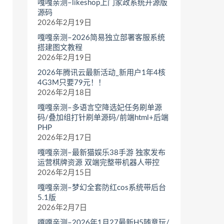
嘎嘎亲测–likeshop上门家政系统开源版
源码
2026年2月19日
嘎嘎亲测–2026简易独立部署客服系统
搭建图文教程
2026年2月19日
2026年腾讯云最新活动_新用户1年4核
4G3M只要79元！！
2026年2月18日
嘎嘎亲测–多语言空降选妃任务刷单源
码/叠加组打针刷单源码/前端html+后端
PHP
2026年2月17日
嘎嘎亲测–最新猫娱乐38手游 独家发布
运营棋牌资源 双端完整带机器人带控
2026年2月15日
嘎嘎亲测–梦幻全套防红cos系统带后台
5.1版
2026年2月7日
嘎嘎亲测–2026年1月27最新H5随意玩/