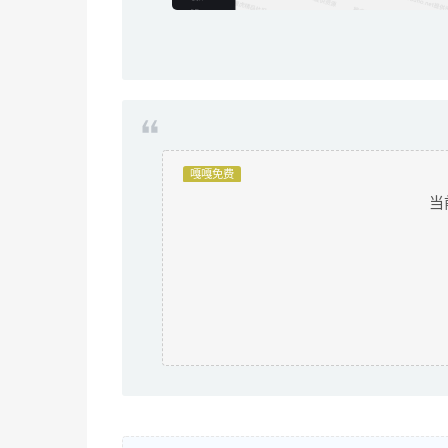
嘎嘎免费
当