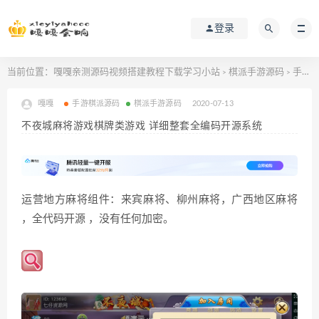
登录
当前位置：
嘎嘎亲测源码视频搭建教程下载学习小站
棋派手游源码
手游棋派源码
>
>
嘎嘎
手游棋派源码
棋派手游源码
2020-07-13
不夜城麻将游戏棋牌类游戏 详细整套全编码开源系统
运营地方麻将组件：来宾麻将、柳州麻将，广西地区麻将
，全代码开源 ，没有任何加密。