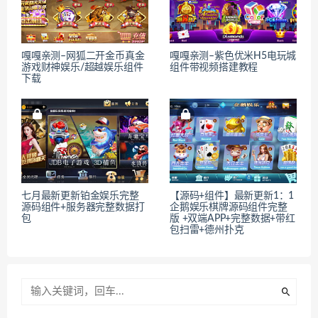
嘎嘎亲测–网狐二开金币真金
嘎嘎亲测–紫色优米H5电玩城
游戏财神娱乐/超越娱乐组件
组件带视频搭建教程
下载
七月最新更新铂金娱乐完整
【源码+组件】最新更新1：1
源码组件+服务器完整数据打
企鹅娱乐棋牌源码组件完整
包
版 +双端APP+完整数据+带红
包扫雷+德州扑克