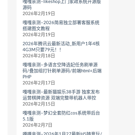
嘎嘎亲测–likeshop上门家政系统开源版
源码
2026年2月19日
嘎嘎亲测–2026简易独立部署客服系统
搭建图文教程
2026年2月19日
2026年腾讯云最新活动_新用户1年4核
4G3M只要79元！！
2026年2月18日
嘎嘎亲测–多语言空降选妃任务刷单源
码/叠加组打针刷单源码/前端html+后端
PHP
2026年2月17日
嘎嘎亲测–最新猫娱乐38手游 独家发布
运营棋牌资源 双端完整带机器人带控
2026年2月15日
嘎嘎亲测–梦幻全套防红cos系统带后台
5.1版
2026年2月7日
嘎嘎亲测–2026年1月27最新H5随意玩/