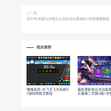
上一篇
2019年末版九州娱乐九州红包扫雷源码+视频搭建教程
相关推荐
嘎嘎亲测–仿飞天飞鸟系统H
最新更新电光流光版
5源码带图文教程
乐量推二开换ui版+完