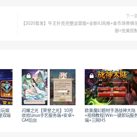
下一
【2020首发】牛王扑克完整运营版+全新IU风格+金币场带俱
部+完美控
奥玩娱
闪耀之光【荣誉之光】10月
欧美魔幻题材手游战神大陆
整双端
收拾Linux手艺服务端+安卓+
+视频教程|Win一键即玩服
GM后台
端+三网H5