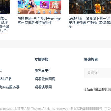
霸者火
嘎嘎亲测–创胜系列天天互娱
龙骑战歌手游源码下载一键
新整理
苏州麻将房卡棋牌组件
安装服务端_带教程_带GM
旗争霸
令
值后台
友情链接
快速搜索
网
嘎嘎易支付
SL证书
嘎嘎微信回调
2免实名服务器
嘎嘎演示网
本站由腾讯云提供强
qince.net & 嘎嘎会响 Theme. All rights reserved
测试ICP备8888888号
京公