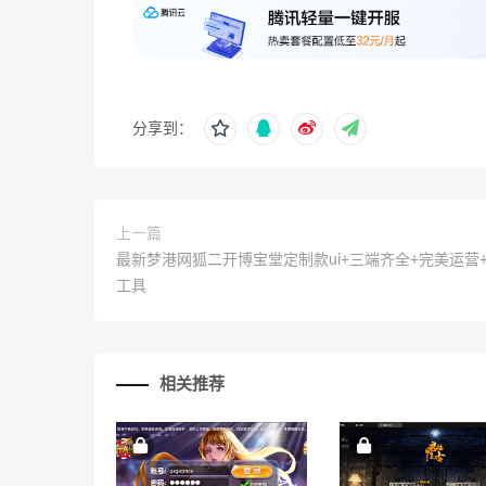
分享到：
上一篇
最新梦港网狐二开博宝堂定制款ui+三端齐全+完美运营
工具
相关推荐