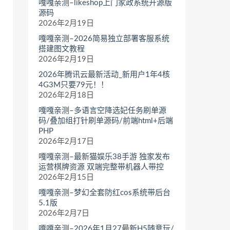
嘎嘎亲测–likeshop上门家政系统开源版
源码
2026年2月19日
嘎嘎亲测–2026简易独立部署客服系统
搭建图文教程
2026年2月19日
2026年腾讯云最新活动_新用户1年4核
4G3M只要79元！！
2026年2月18日
嘎嘎亲测–多语言空降选妃任务刷单源
码/叠加组打针刷单源码/前端html+后端
PHP
2026年2月17日
嘎嘎亲测–最新猫娱乐38手游 独家发布
运营棋牌资源 双端完整带机器人带控
2026年2月15日
嘎嘎亲测–梦幻全套防红cos系统带后台
5.1版
2026年2月7日
嘎嘎亲测–2026年1月27最新H5随意玩/