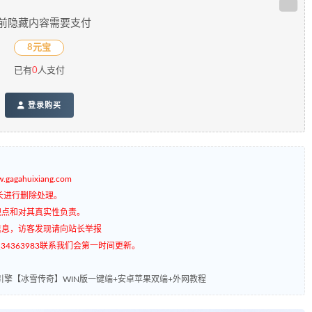
前隐藏内容需要支付
8元宝
已有
0
人支付
登录购买
gagahuixiang.com
长进行删除处理。
观点和对其真实性负责。
信息，访客发现请向站长举报
4363983联系我们会第一时间更新。
引擎【冰雪传奇】WIN版一键端+安卓苹果双端+外网教程