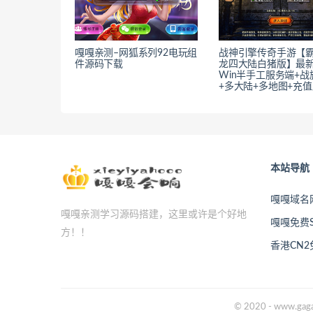
嘎嘎亲测–网狐系列92电玩组
战神引擎传奇手游【
件源码下载
龙四大陆白猪版】最
Win半手工服务端+战
+多大陆+多地图+充
本站导航
嘎嘎域名
嘎嘎亲测学习源码搭建，这里或许是个好地
嘎嘎免费S
方！！
香港CN
© 2020 - www.gaga