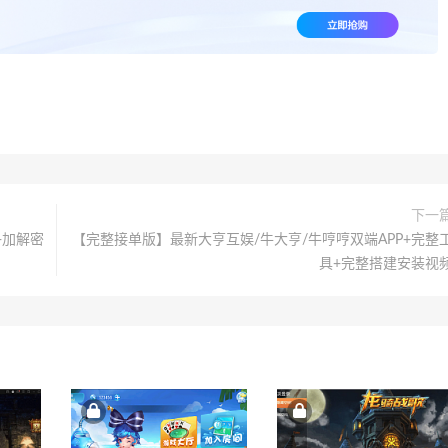
下一
+加解密
【完整接单版】最新大亨互娱/牛大亨/牛哼哼双端APP+完整
具+完整搭建安装视