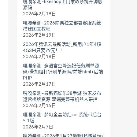
嘎嘎亲测–likeshop上门家政系统开源版
源码
2026年2月19日
嘎嘎亲测–2026简易独立部署客服系统
搭建图文教程
2026年2月19日
2026年腾讯云最新活动_新用户1年4核
4G3M只要79元！！
2026年2月18日
嘎嘎亲测–多语言空降选妃任务刷单源
码/叠加组打针刷单源码/前端html+后端
PHP
2026年2月17日
嘎嘎亲测–最新猫娱乐38手游 独家发布
运营棋牌资源 双端完整带机器人带控
2026年2月15日
嘎嘎亲测–梦幻全套防红cos系统带后台
5.1版
2026年2月7日
嘎嘎亲测–2026年1月27最新H5随意玩/