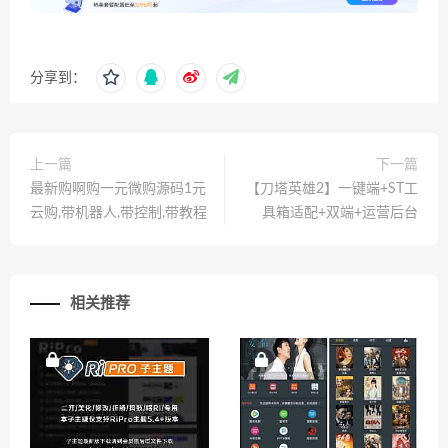
分享到：
上一篇
下一篇
最新购啊购一元微购源码1元
【刀塔英雄2】一键端+ST工
云购,带机器人,带控制,带教程
具箱适配+双端+运营后台
相关推荐