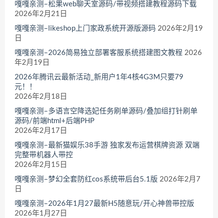
嘎嘎亲测–松果web聊天室源码/带视频搭建教程源码下载
2026年2月21日
嘎嘎亲测–likeshop上门家政系统开源版源码
2026年2月19
日
嘎嘎亲测–2026简易独立部署客服系统搭建图文教程
2026
年2月19日
2026年腾讯云最新活动_新用户1年4核4G3M只要79
元！！
2026年2月18日
嘎嘎亲测–多语言空降选妃任务刷单源码/叠加组打针刷单
源码/前端html+后端PHP
2026年2月17日
嘎嘎亲测–最新猫娱乐38手游 独家发布运营棋牌资源 双端
完整带机器人带控
2026年2月15日
嘎嘎亲测–梦幻全套防红cos系统带后台5.1版
2026年2月7
日
嘎嘎亲测–2026年1月27最新H5随意玩/开心神兽带控版
2026年1月27日