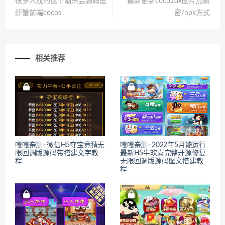
很多人找的这个潮乐会源码鱼
最新更新coco2dx图片加解
虾蟹前端cocos
密/npk方式
相关推荐
嘎嘎亲测–微信H5夺宝竞猜无
嘎嘎亲测–2022年5月能运行
限回调版源码带搭建文字教
最新H5牛欢喜完整开源修复
程
无限回调版源码图文搭建教
程