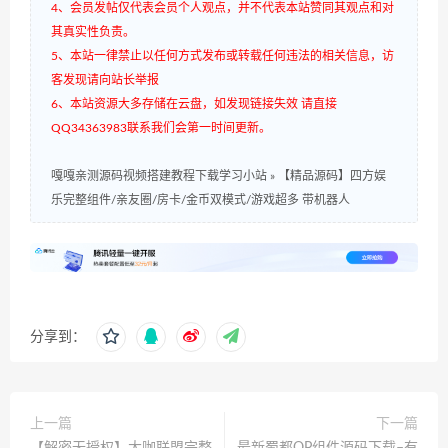
4、会员发帖仅代表会员个人观点，并不代表本站赞同其观点和对
其真实性负责。
5、本站一律禁止以任何方式发布或转载任何违法的相关信息，访
客发现请向站长举报
6、本站资源大多存储在云盘，如发现链接失效 请直接
QQ34363983联系我们会第一时间更新。
嘎嘎亲测源码视频搭建教程下载学习小站
»
【精品源码】四方娱
乐完整组件/亲友圈/房卡/金币双模式/游戏超多 带机器人
分享到：
上一篇
下一篇
【解密无授权】大咖联盟完整
最新蜀都QP组件源码下载–有